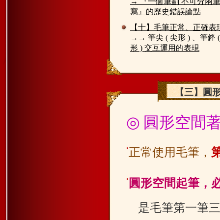
→ 『一個筆劃 不可分兩
寫』的歷史錯誤論點
【十】毛筆正常、正確表
→→ 筆尖 ( 尖形 ) 、筆鋒 (
形 ) 交互運用的表現
【三】圓形
◎
圓形空間
˙
正常使用毛筆，
˙
圓形空間起筆，
是毛筆第一筆三