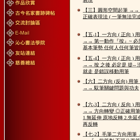
表現
【三】圓形空間起筆 →→
正確表現法 ( 一筆無法完成
【五-1】一方向 ( 正向 ) 
→→ 第一動作『按』~ 必
基本筆勢 任何人任何筆皆
【五-4】一方向 ( 正向 ) 
→→ 按 之後 必定是 提--
就走 是錯誤移動用筆
【六】二方向 (反向) 用筆
→→ 馭筆關鍵問題與功夫
【六-3】二方向 ( 反向 ) 
→→ 方向轉變 ◎正確用筆 
1.無延伸 原地反轉 2.先延
再反轉
【七-2】毛筆二方向用筆 