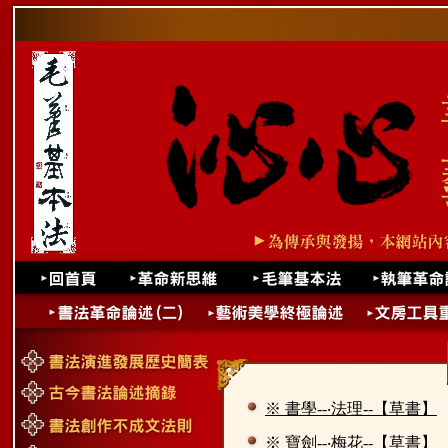
※ 書學--‧法理--【草書】
※ 寶劍--‧梅花--【草書】