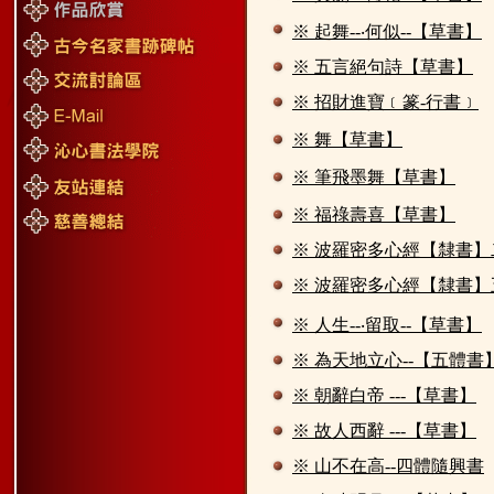
※ 起舞--‧何似--【草書】
※ 五言絕句詩【草書】
※ 招財進寶﹝篆-行書﹞
※ 舞【草書】
※ 筆飛墨舞【草書】
※ 福祿壽喜【草書】
※ 波羅密多心經【隸書】
※ 波羅密多心經【隸書】
※ 人生--‧留取--【草書】
※ 為天地立心--【五體書
※ 朝辭白帝 ---【草書】
※ 故人西辭 ---【草書】
※ 山不在高--四體隨興書