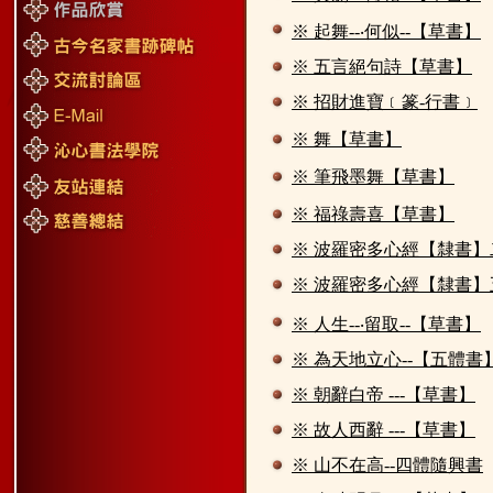
※ 起舞--‧何似--【草書】
※ 五言絕句詩【草書】
※ 招財進寶﹝篆-行書﹞
※ 舞【草書】
※ 筆飛墨舞【草書】
※ 福祿壽喜【草書】
※ 波羅密多心經【隸書】
※ 波羅密多心經【隸書】
※ 人生--‧留取--【草書】
※ 為天地立心--【五體書
※ 朝辭白帝 ---【草書】
※ 故人西辭 ---【草書】
※ 山不在高--四體隨興書