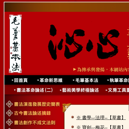
※ 書學--‧法理--【草書】
※ 寶劍--‧梅花--【草書】