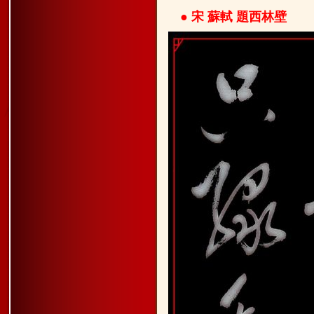
●
宋 蘇軾 題西林壁