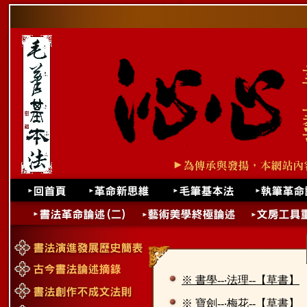
※ 書學--‧法理--【草書】
※ 寶劍--‧梅花--【草書】