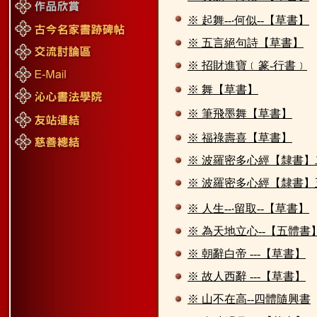
※ 起舞--‧何似--【草書】
※ 五言絕句詩【草書】
※ 招財進寶﹝篆-行書﹞
※ 舞【草書】
※ 筆飛墨舞【草書】
※ 福祿壽喜【草書】
※ 波羅密多心經【隸書】
※ 波羅密多心經【隸書】
※ 人生--‧留取--【草書】
※ 為天地立心--【五體書
※ 朝辭白帝 ---【草書】
※ 故人西辭 ---【草書】
※ 山不在高--四體隨興書