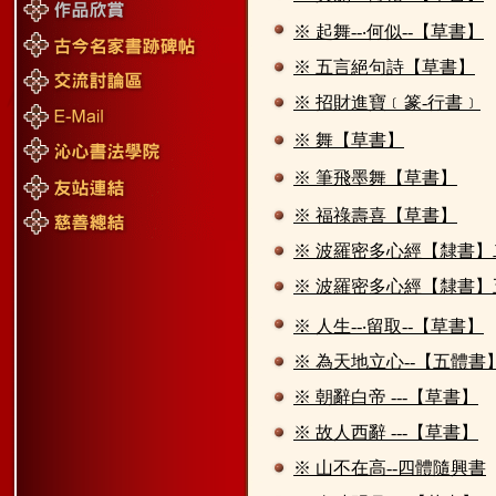
※ 起舞--‧何似--【草書】
※ 五言絕句詩【草書】
※ 招財進寶﹝篆-行書﹞
※ 舞【草書】
※ 筆飛墨舞【草書】
※ 福祿壽喜【草書】
※ 波羅密多心經【隸書】
※ 波羅密多心經【隸書】
※ 人生--‧留取--【草書】
※ 為天地立心--【五體書
※ 朝辭白帝 ---【草書】
※ 故人西辭 ---【草書】
※ 山不在高--四體隨興書