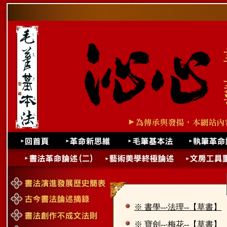
※ 書學--‧法理--【草書】
※ 寶劍--‧梅花--【草書】