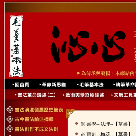
※ 書學--‧法理--【草書】
※ 寶劍--‧梅花--【草書】