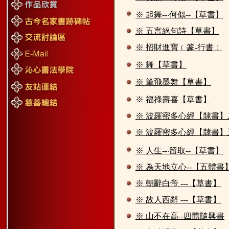
※ 起舞--‧何似--【草書】
※ 五言絕句詩【草書】
※ 招財進寶﹝篆-行書﹞
※ 舞【草書】
※ 筆飛墨舞【草書】
※ 福祿壽喜【草書】
※ 波羅密多心經【隸書】
※ 波羅密多心經【隸書】
※ 人生--‧留取--【草書】
※ 為天地立心--【五體書
※ 朝辭白帝 ---【草書】
※ 故人西辭 ---【草書】
※ 山不在高--四體隨興書