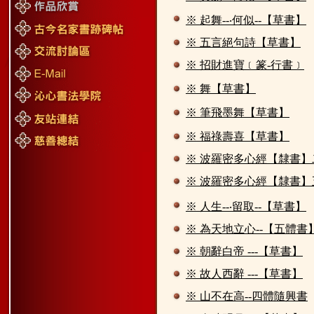
※ 起舞--‧何似--【草書】
※ 五言絕句詩【草書】
※ 招財進寶﹝篆-行書﹞
※ 舞【草書】
※ 筆飛墨舞【草書】
※ 福祿壽喜【草書】
※ 波羅密多心經【隸書】
※ 波羅密多心經【隸書】
※ 人生--‧留取--【草書】
※ 為天地立心--【五體書
※ 朝辭白帝 ---【草書】
※ 故人西辭 ---【草書】
※ 山不在高--四體隨興書