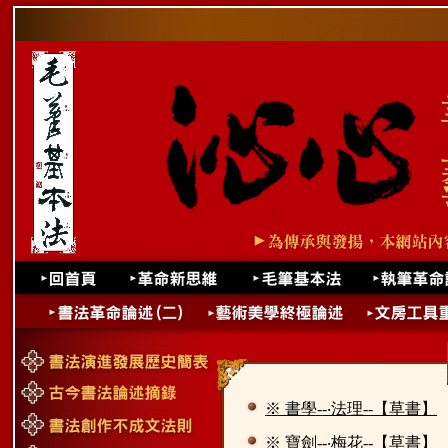
※ 書學--‧法理--【草書】
※ 寶劍--‧梅花--【草書】