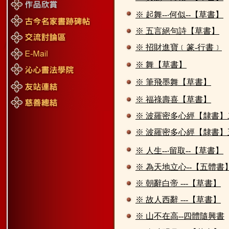
※ 起舞--‧何似--【草書】
※ 五言絕句詩【草書】
※ 招財進寶﹝篆-行書﹞
※ 舞【草書】
※ 筆飛墨舞【草書】
※ 福祿壽喜【草書】
※ 波羅密多心經【隸書】
※ 波羅密多心經【隸書】
※ 人生--‧留取--【草書】
※ 為天地立心--【五體書
※ 朝辭白帝 ---【草書】
※ 故人西辭 ---【草書】
※ 山不在高--四體隨興書