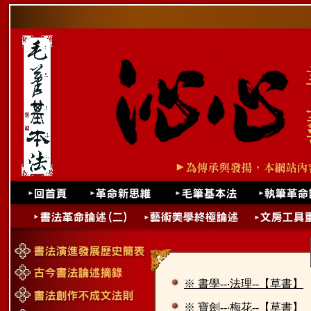
※ 書學--‧法理--【草書】
※ 寶劍--‧梅花--【草書】